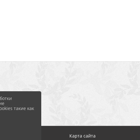
ботки
ие
okies такие как
Карта сайта