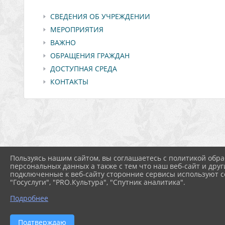
СВЕДЕНИЯ ОБ УЧРЕЖДЕНИИ
МЕРОПРИЯТИЯ
ВАЖНО
ОБРАЩЕНИЯ ГРАЖДАН
ДОСТУПНАЯ СРЕДА
КОНТАКТЫ
Пользуясь нашим сайтом, вы соглашаетесь с политикой обра
персональных данных а также с тем что наш веб-сайт и друг
подключенные к веб-сайту сторонние сервисы используют co
"Госуслуги", "PRO.Культура", "Спутник аналитика".
Подробнее
2026 г. sdksol.ru
Вход
Подтверждаю