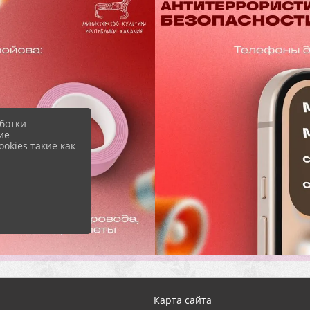
ботки
ие
okies такие как
Карта сайта