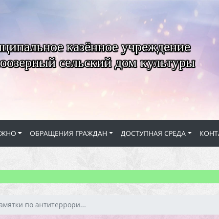
ципальное казённое учреждение
оозерный сельский дом культуры
АЖНО
ОБРАЩЕНИЯ ГРАЖДАН
ДОСТУПНАЯ СРЕДА
КОНТ
амятки по антитеррори...