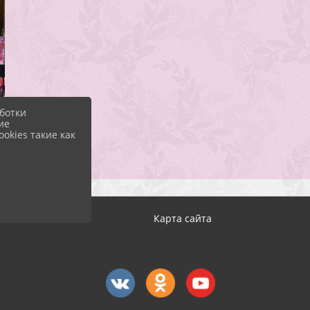
ботки
ие
okies такие как
Карта сайта