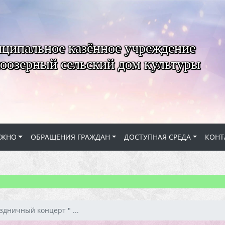
ципальное казённое учреждение
оозерный сельский дом культуры
АЖНО
ОБРАЩЕНИЯ ГРАЖДАН
ДОСТУПНАЯ СРЕДА
КОНТ
здничный концерт " ...