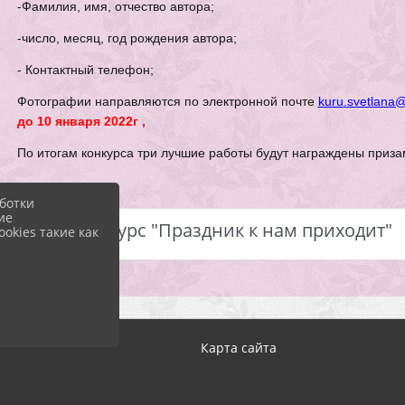
-Фамилия, имя, отчество автора;
-число, месяц, год рождения автора;
- Контактный телефон;
Фотографии направляются по электронной почте
kuru
.
svetlana
до 10 января 2022г ,
По итогам конкурса три лучшие работы будут награждены приза
ботки
ие
Фотоконкурс "Праздник к нам приходит"
okies такие как
Карта сайта