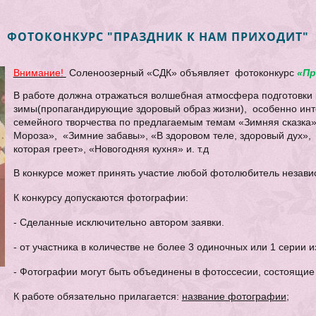
ФОТОКОНКУРС "ПРАЗДНИК К НАМ ПРИХОДИТ"
Внимание!
Соленоозерный «СДК» объявляет фотоконкурс
«Пр
В работе должна отражаться волшебная атмосфера подготовки к
зимы(пропагандирующие здоровый образ жизни), особенно инт
семейного творчества по предлагаемым темам «Зимняя сказка»
Мороза», «Зимние забавы», «В здоровом теле, здоровый дух», 
которая греет», «Новогодняя кухня» и. т.д
В конкурсе может принять участие любой фотолюбитель независ
К конкурсу допускаются фотографии:
- Сделанные исключительно автором заявки.
- от участника в количестве не более 3 одиночных или 1 серии и
- Фотографии могут быть объединены в фотоссесии, состоящие и
К работе обязательно прилагается:
название фотографии
;