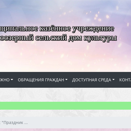
ципальное казённое учреждение
оозерный сельский дом культуры
АЖНО
ОБРАЩЕНИЯ ГРАЖДАН
ДОСТУПНАЯ СРЕДА
КОНТ
 "Праздник ...